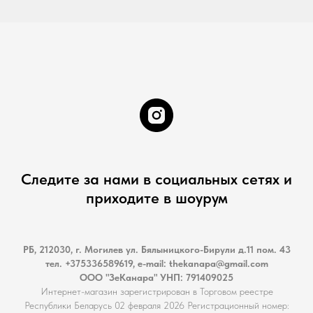
Следите за нами в социальных сетях и
приходите в шоурум
РБ, 212030, г. Могилев ул. Бялыницкого-Бирули д.11 пом. 43
тел. +375336589619, е-mail: thekanapa@gmail.com
ООО "ЗеКанара" УНП: 791409025
Интернет-магазин зарегистрирован в Торговом реестре
Республики Беларусь 02 февраля 2026 Регистрационный номер: