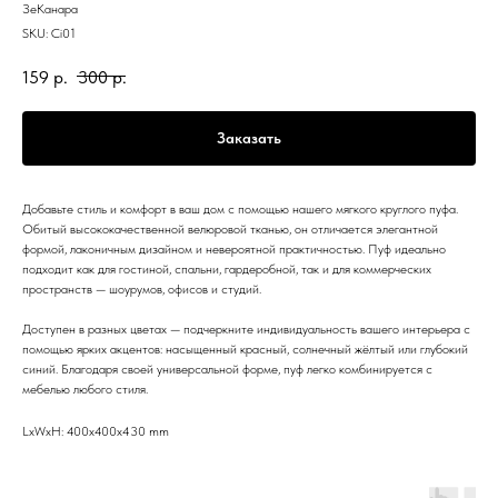
ЗеКанара
SKU:
Ci01
159
р.
300
р.
Заказать
Добавьте стиль и комфорт в ваш дом с помощью нашего мягкого круглого пуфа.
Обитый высококачественной велюровой тканью, он отличается элегантной
формой, лаконичным дизайном и невероятной практичностью. Пуф идеально
подходит как для гостиной, спальни, гардеробной, так и для коммерческих
пространств — шоурумов, офисов и студий.
Доступен в разных цветах — подчеркните индивидуальность вашего интерьера с
помощью ярких акцентов: насыщенный красный, солнечный жёлтый или глубокий
синий. Благодаря своей универсальной форме, пуф легко комбинируется с
мебелью любого стиля.
LxWxH: 400x400x430 mm