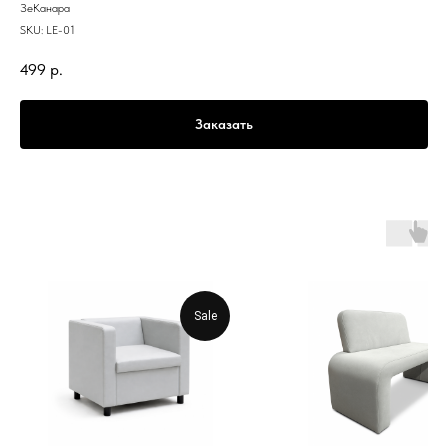
ЗеКанара
SKU:
LE-01
499
р.
Заказать
Sale