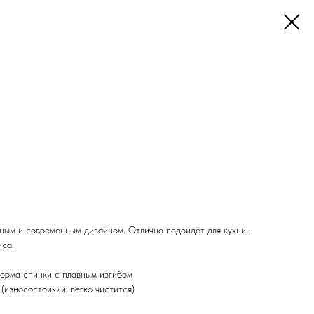
чным и современным дизайном. Отлично подойдёт для кухни,
иса.
форма спинки с плавным изгибом
(износостойкий, легко чистится)