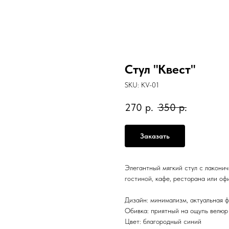
Стул "Квест"
SKU:
KV-01
270
р.
350
р.
Заказать
Элегантный мягкий стул с лакони
гостиной, кафе, ресторана или оф
Дизайн: минимализм, актуальная 
Обивка: приятный на ощупь велюр 
Цвет: благородный синий